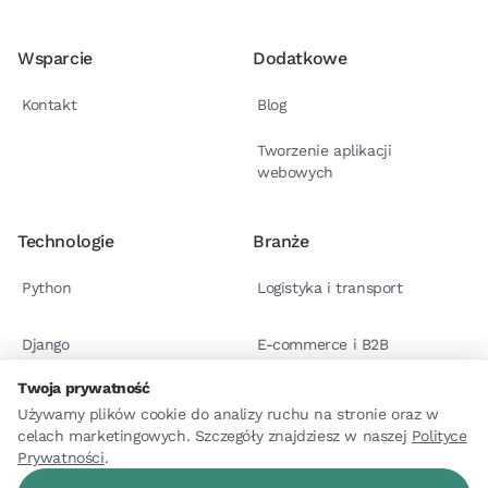
Wsparcie
Dodatkowe
Kontakt
Blog
Tworzenie aplikacji
webowych
Technologie
Branże
Python
Logistyka i transport
Django
E-commerce i B2B
Twoja prywatność
React.js
Case studies
Używamy plików cookie do analizy ruchu na stronie oraz w
celach marketingowych. Szczegóły znajdziesz w naszej
Polityce
Prywatności
Astro
.