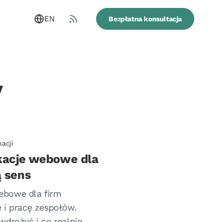
EN
Bezpłatna konsultacja
y
kacji
kacje webowe dla
ą sens
ebowe dla firm
 i pracę zespołów.
wdrożyć i co realnie