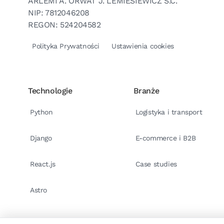
ARLEMI A. ORWAT J. LEMIESIEWICZ S.C.
NIP: 7812046208
REGON: 524204582
Polityka Prywatności
Ustawienia cookies
Technologie
Branże
Python
Logistyka i transport
Django
E-commerce i B2B
React.js
Case studies
Astro