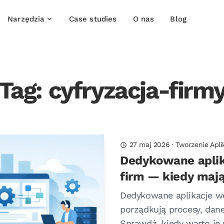
Narzędzia
Case studies
O nas
Blog
Tag: cyfryzacja-firm
27 maj 2026
·
Tworzenie Apli
Dedykowane apli
firm — kiedy maj
Dedykowane aplikacje w
porządkują procesy, dane
Sprawdź, kiedy warto je 