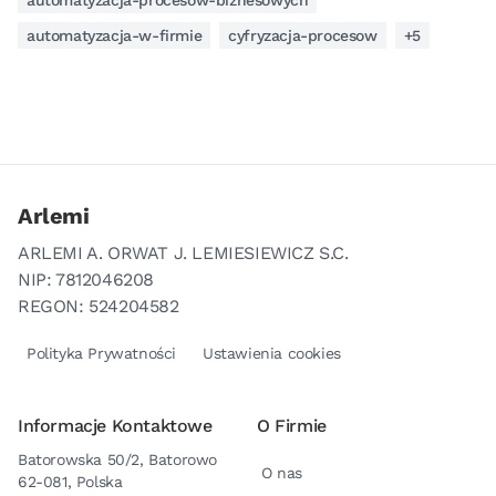
automatyzacja-procesow-biznesowych
automatyzacja-w-firmie
cyfryzacja-procesow
+5
Arlemi
ARLEMI A. ORWAT J. LEMIESIEWICZ S.C.
NIP: 7812046208
REGON: 524204582
Polityka Prywatności
Ustawienia cookies
Informacje Kontaktowe
O Firmie
Batorowska 50/2, Batorowo
O nas
62-081, Polska