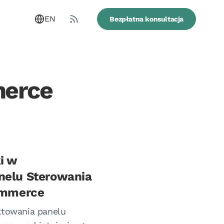
EN
Bezpłatna konsultacja
merce
i w
nelu Sterowania
commerce
ektowania panelu