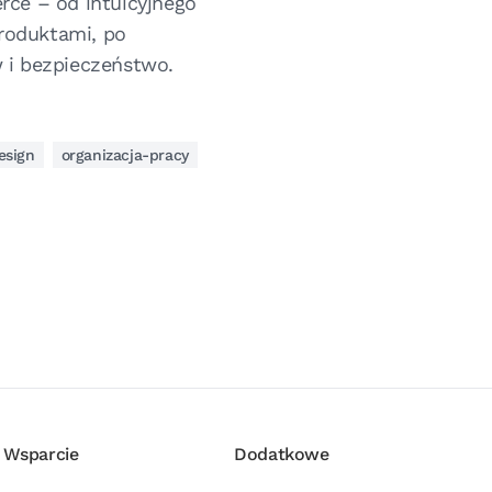
ce – od intuicyjnego
produktami, po
 i bezpieczeństwo.
esign
organizacja-pracy
Wsparcie
Dodatkowe