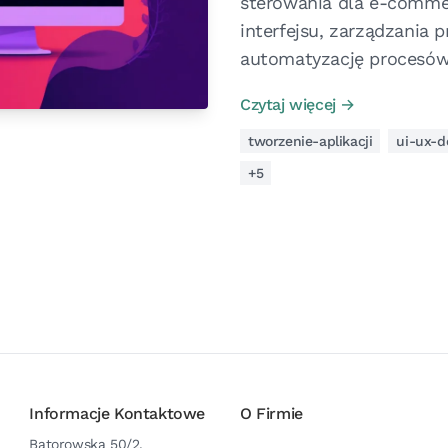
sterowania dla e-commer
interfejsu, zarządzania 
automatyzację procesów
Czytaj więcej →
tworzenie-aplikacji
ui-ux-d
+5
Informacje Kontaktowe
O Firmie
Batorowska 50/2,