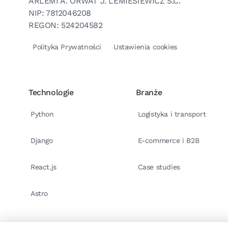
ARLEMI A. ORWAT J. LEMIESIEWICZ S.C.
NIP: 7812046208
REGON: 524204582
Polityka Prywatności
Ustawienia cookies
Technologie
Branże
Python
Logistyka i transport
Django
E-commerce i B2B
React.js
Case studies
Astro