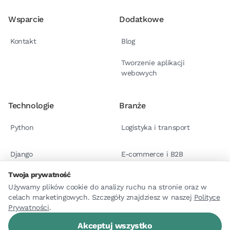
Wsparcie
Dodatkowe
Kontakt
Blog
Tworzenie aplikacji
webowych
Technologie
Branże
Python
Logistyka i transport
Django
E-commerce i B2B
Twoja prywatność
React.js
Case studies
Używamy plików cookie do analizy ruchu na stronie oraz w
celach marketingowych. Szczegóły znajdziesz w naszej
Polityce
Prywatności
.
Astro
Akceptuj wszystko