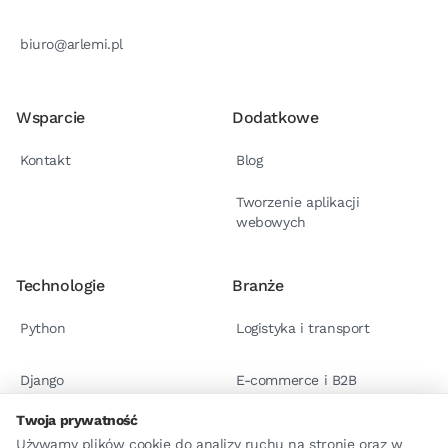
biuro@arlemi.pl
Wsparcie
Dodatkowe
Kontakt
Blog
Tworzenie aplikacji
webowych
Technologie
Branże
Python
Logistyka i transport
Django
E-commerce i B2B
Twoja prywatność
React.js
Case studies
Używamy plików cookie do analizy ruchu na stronie oraz w