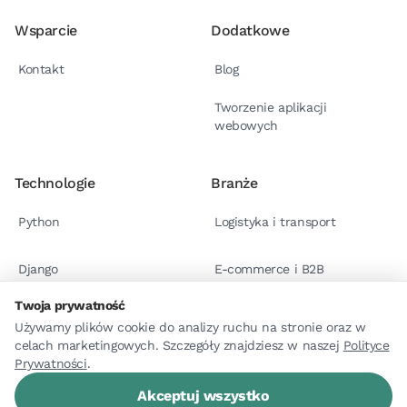
Wsparcie
Dodatkowe
Kontakt
Blog
Tworzenie aplikacji
webowych
Technologie
Branże
Python
Logistyka i transport
Django
E-commerce i B2B
Twoja prywatność
React.js
Case studies
Używamy plików cookie do analizy ruchu na stronie oraz w
celach marketingowych. Szczegóły znajdziesz w naszej
Polityce
Prywatności
Astro
.
Akceptuj wszystko